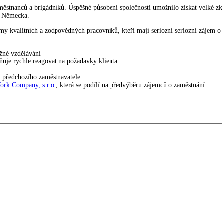
městnanců a brigádníků. Úspěšné působení společnosti umožnilo získat velké zk
o Německa.
y kvalitních a zodpovědných pracovníků, kteří mají seriozní seriozní zájem o 
žné vzdělávání
ňuje rychle reagovat na požadavky klienta
d předchozího zaměstnavatele
ork Company, s.r.o.
, která se podílí na předvýběru zájemců o zaměstnání