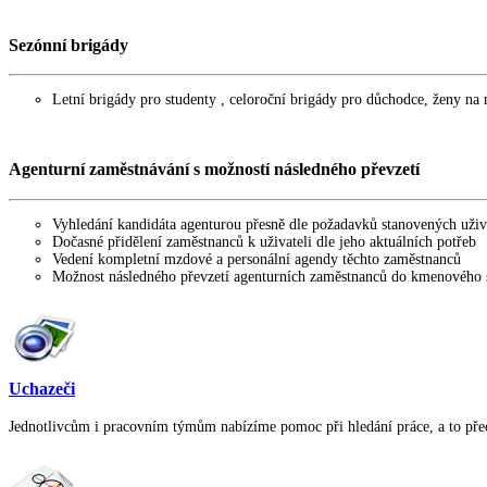
Sezónní brigády
Letní brigády pro studenty , celoroční brigády pro důchodce, ženy na 
Agenturní zaměstnávání s možností následného převzetí
Vyhledání kandidáta agenturou přesně dle požadavků stanovených uži
Dočasné přidělení zaměstnanců k uživateli dle jeho aktuálních potřeb
Vedení kompletní mzdové a personální agendy těchto zaměstnanců
Možnost následného převzetí agenturních zaměstnanců do kmenového st
Uchazeči
Jednotlivcům i pracovním týmům nabízíme pomoc při hledání práce, a to předev