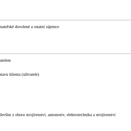
mateřské dovolené a ostatní zájemce
vatelem
avu klienta (uživatele)
ším z oboru strojírenství, automotiv, elektrotechnika a strojírenství.