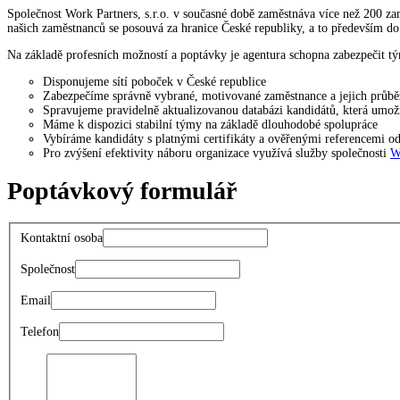
Společnost Work Partners, s.r.o. v současné době zaměstnáva více než 200 za
našich zaměstnanců se posouvá za hranice České republiky, a to především d
Na základě profesních možností a poptávky je agentura schopna zabezpečit tým
Disponujeme sítí poboček v České republice
Zabezpečíme správně vybrané, motivované zaměstnance a jejich průbě
Spravujeme pravidelně aktualizovanou databázi kandidátů, která umož
Máme k dispozici stabilní týmy na základě dlouhodobé spolupráce
Vybíráme kandidáty s platnými certifikáty a ověřenými referencemi o
Pro zvýšení efektivity náboru organizace využívá služby společnosti
W
Poptávkový formulář
Kontaktní osoba
Společnost
Email
Telefon